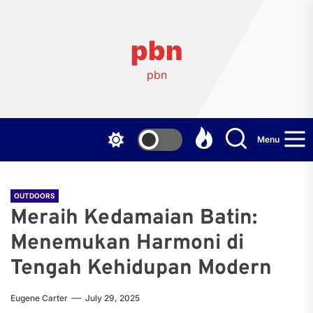
Skip
to
the
pbn
content
pbn
Menu
OUTDOORS
Meraih Kedamaian Batin:
Menemukan Harmoni di
Tengah Kehidupan Modern
Eugene Carter
July 29, 2025