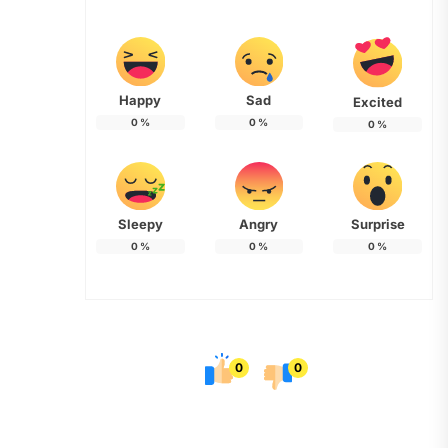
Happy
Sad
Excited
0
%
0
%
0
%
Sleepy
Angry
Surprise
0
%
0
%
0
%
0
0