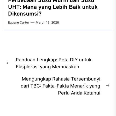
Perbedaan Susu Murni dan Susu
UHT: Mana yang Lebih Baik untuk
Dikonsumsi?
Eugene Carter
March 19, 2026
Post
Panduan Lengkap: Peta DIY untuk
navigation
Previous
Eksplorasi yang Memuaskan
post:
Mengungkap Rahasia Tersembunyi
dari TBC: Fakta-Fakta Menarik yang
Ne
Perlu Anda Ketahui
pos