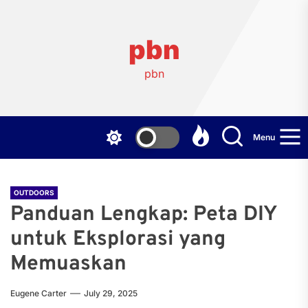
Skip
to
the
pbn
content
pbn
Menu
OUTDOORS
Panduan Lengkap: Peta DIY
untuk Eksplorasi yang
Memuaskan
Eugene Carter
July 29, 2025