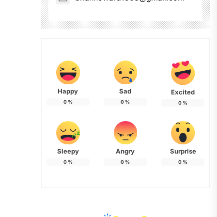
Happy
Sad
Excited
0
%
0
%
0
%
Sleepy
Angry
Surprise
0
%
0
%
0
%